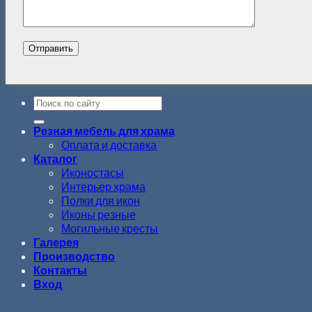
Резная мебель для храма
Оплата и доставка
Каталог
Иконостасы
Интерьер храма
Полки для икон
Иконы резные
Могильные кресты
Галерея
Производство
Контакты
Вход