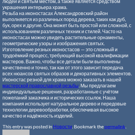
людей и святым местом, а также является средством
украшения интерьера храма.
Резьба на иконостасах Александровский район
выполняется из различных пород дерева, таких как дуб,
бук, орех и другие. Она может быть простой или сложной, с
использованием различных техник и стилей. Часто на
иконостасах можно увидеть растительные орнаменты,
геометрические узоры и изображения святых.
Изготовление резных иконостасов — это сложный и
трудоёмкий процесс, требующий высокой квалификации
мастеров. Важно, чтобы все детали были выполнены
качественно и точно, так как от этого зависит передача
всех нюансов святых образов и декоративных элементов.
Иконостас резной для храма можно заказать в нашей
мастерской православной резьбы
. Мы предлагаем
индивидуальные решения, разработанные с учётом
пожеланий заказчика и исторических ссылок. Наша
компания использует натуральное дерево и передовые
технологии деревообработки, обеспечивая высокое
качество и надёжность изделий.
This entry was posted in
Новости
. Bookmark the
permalink
.