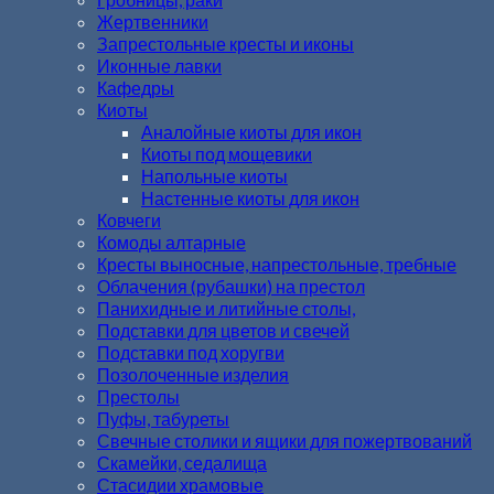
Жертвенники
Запрестольные кресты и иконы
Иконные лавки
Кафедры
Киоты
Аналойные киоты для икон
Киоты под мощевики
Напольные киоты
Настенные киоты для икон
Ковчеги
Комоды алтарные
Кресты выносные, напрестольные, требные
Облачения (рубашки) на престол
Панихидные и литийные столы,
Подставки для цветов и свечей
Подставки под хоругви
Позолоченные изделия
Престолы
Пуфы, табуреты
Свечные столики и ящики для пожертвований
Скамейки, седалища
Стасидии храмовые