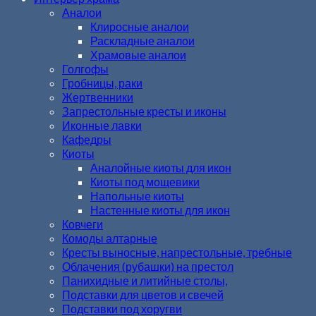
Аналои
Клиросные аналои
Раскладные аналои
Храмовые аналои
Голгофы
Гробницы, раки
Жертвенники
Запрестольные кресты и иконы
Иконные лавки
Кафедры
Киоты
Аналойные киоты для икон
Киоты под мощевики
Напольные киоты
Настенные киоты для икон
Ковчеги
Комоды алтарные
Кресты выносные, напрестольные, требные
Облачения (рубашки) на престол
Панихидные и литийные столы,
Подставки для цветов и свечей
Подставки под хоругви