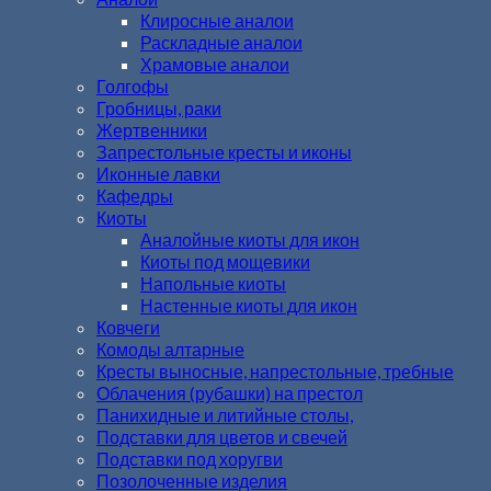
Клиросные аналои
Раскладные аналои
Храмовые аналои
Голгофы
Гробницы, раки
Жертвенники
Запрестольные кресты и иконы
Иконные лавки
Кафедры
Киоты
Аналойные киоты для икон
Киоты под мощевики
Напольные киоты
Настенные киоты для икон
Ковчеги
Комоды алтарные
Кресты выносные, напрестольные, требные
Облачения (рубашки) на престол
Панихидные и литийные столы,
Подставки для цветов и свечей
Подставки под хоругви
Позолоченные изделия