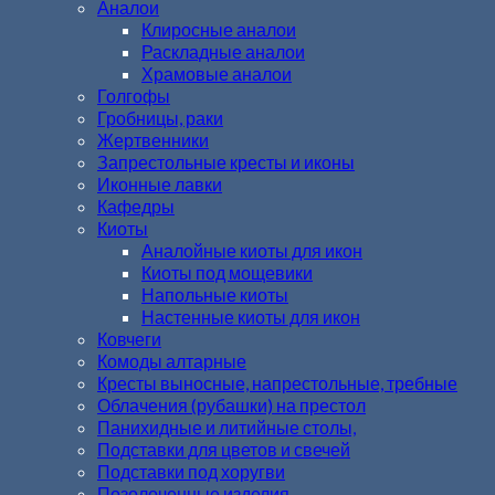
Аналои
Клиросные аналои
Раскладные аналои
Храмовые аналои
Голгофы
Гробницы, раки
Жертвенники
Запрестольные кресты и иконы
Иконные лавки
Кафедры
Киоты
Аналойные киоты для икон
Киоты под мощевики
Напольные киоты
Настенные киоты для икон
Ковчеги
Комоды алтарные
Кресты выносные, напрестольные, требные
Облачения (рубашки) на престол
Панихидные и литийные столы,
Подставки для цветов и свечей
Подставки под хоругви
Позолоченные изделия